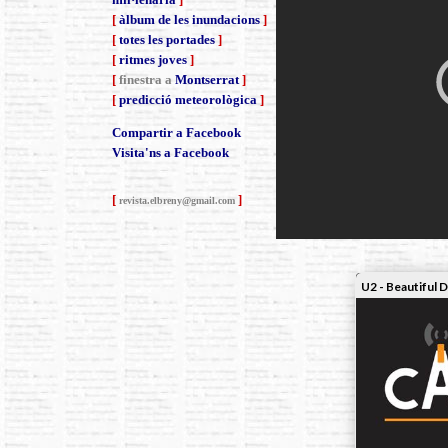
[
àlbum de les inundacions
]
[
totes les portades
]
[
ritmes joves
]
[
finestra a
Montserrat
]
[
predicció meteorològica
]
Compartir a Facebook
Visita'ns a Facebook
[
]
revista.elbreny@gmail.com