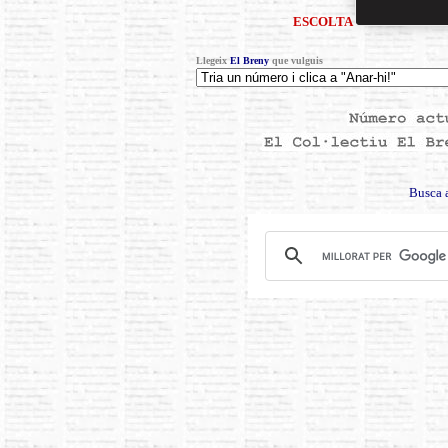
ESCOLTA
Llegeix
El Breny
que vulguis
Busca 