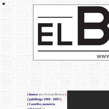
10
12
11
1
2
3
4
5
6
7
8
9
[
humor
per Ferran Besora
]
[
pubillatge 1969 - 2005
]
[
Castellet, memòria
mil·lenària
]